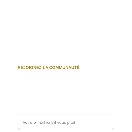
REJOIGNEZ LA COMMUNAUTÉ
Inscris-toi pour ne rien manquer : actus, 
offres exclusives et conseils pour 
t’entraîner comme un pro.
Entrez votre adresse e-mail