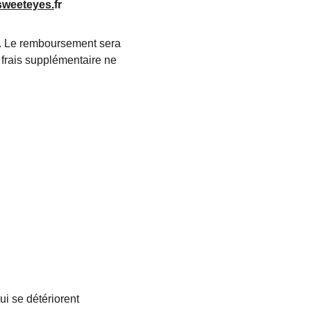
weeteyes.
fr
s. Le remboursement sera 
frais supplémentaire ne 
i se détériorent 