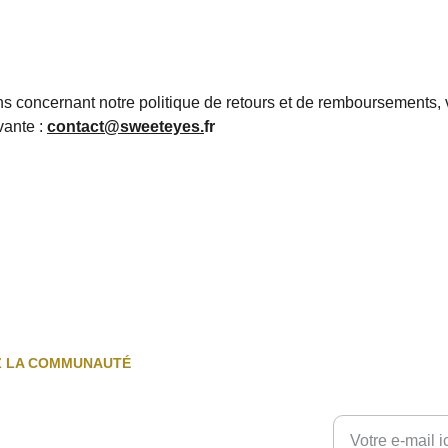
s concernant notre politique de retours et de remboursements, v
ante : 
contact@sweeteyes.
fr
Z LA COMMUNAUTÉ
Entrez votre adr
oi pour ne rien manquer : actus, 
clusives et conseils pour 